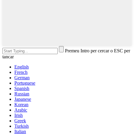
Premeu Intro per cercar o ESC per
tancar
English
French
German
Portuguese
Spanish
Russian
Japanese
Korean
Arabic
Irish
Greek
Turkish
Italian