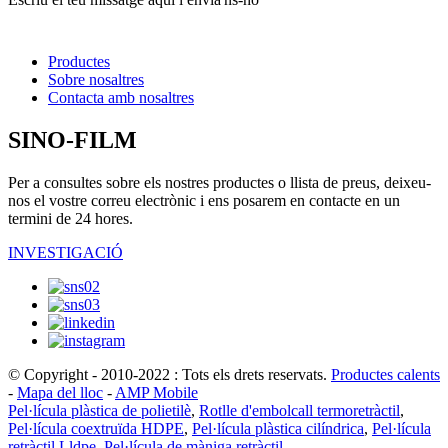
Productes
Sobre nosaltres
Contacta amb nosaltres
SINO-FILM
Per a consultes sobre els nostres productes o llista de preus, deixeu-
nos el vostre correu electrònic i ens posarem en contacte en un
termini de 24 hores.
INVESTIGACIÓ
© Copyright - 2010-2022 : Tots els drets reservats.
Productes calents
-
Mapa del lloc
-
AMP Mobile
Pel·lícula plàstica de polietilè
,
Rotlle d'embolcall termoretràctil
,
Pel·lícula coextruïda HDPE
,
Pel·lícula plàstica cilíndrica
,
Pel·lícula
retràctil Lldpe
,
Pel·lícula de màniga retràctil
,