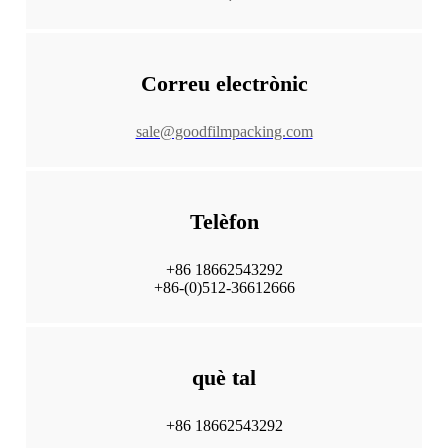
Correu electrònic
sale@goodfilmpacking.com
Telèfon
+86 18662543292
+86-(0)512-36612666
què tal
+86 18662543292