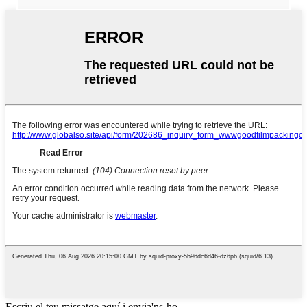
Escriu el teu missatge aquí i envia'ns-ho