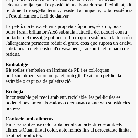
adequats mitjançant l'explosió, té una bona duresa, flexibilitat, alt
rendiment de segellat tèrmic, resistent a l'impacte, forta resistència
a l'esquinçament, fàcil de danyar.
La pel·lícula té excel·lents propietats òptiques, és a dir, poca
boira i gran brillantor;Això subratlla l'atractiu del paquet com a
portador del missatge publicitari.La major resistència a la tracció i
l'allargament permeten reduir el gruix, cosa que suposa un estalvi
substancial en els costos d'envasament, transport i eliminació de
residus.
Embalatge
Els rotlles s'embalen en làmines de PE i es col·loquen
horitzontalment sobre un palet;protegit i fixat amb pel·lícula
estirable o caputxa de paletització.
Ecologia
Incontestable pel medi ambient, reciclable, les pel·lícules es
poden dipositar en abocadors o cremar-no apareixen substàncies
nocives.
Contacte amb aliments
En la variant sense color apta per al contacte directe amb els
aliments;Quan tingui color, apte només fins al percentatge limitat
fixat pel productor.