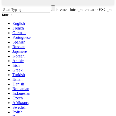
Premeu Intro per cercar o ESC per
tancar
English
French
German
Portuguese
Spanish
Russian
Japanese
Korean
Arabic
Irish
Greek
Turkish
Italian
Danish
Romanian
Indonesian
Czech
Afrikaans
Swedish
Polish