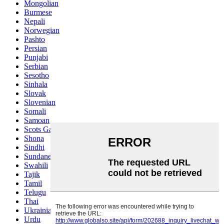
Mongolian
Burmese
Nepali
Norwegian
Pashto
Persian
Punjabi
Serbian
Sesotho
Sinhala
Slovak
Slovenian
Somali
Samoan
Scots Gaelic
Shona
Sindhi
Sundanese
Swahili
Tajik
Tamil
Telugu
Thai
Ukrainian
Urdu