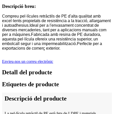
Descripció breu:
Compreu pel·lícules retràctils de PE d'alta qualitat amb
excel·lents propietats de resistència a la tracció, allargament
i autoadhesius.Ideal per a l'envasament concentrat de
diverses mercaderies, tant per a aplicacions manuals com
per a màquines.Fabricada amb resina de PE duradora,
aquesta pel·lícula ofereix una resistència superior, un
embolcall segur i una impermeabilització.Perfecte per a
exportacions de comerç exterior.
Envieu-nos un correu electrònic
Detall del producte
Etiquetes de producte
Descripció del producte
La pel·lícula retràctil de PE està feta de LDPE i materials