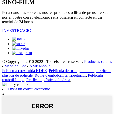
SINO-FILM
Per a consultes sobre els nostres productes o llista de preus, deixeu-
nos el vostre correu electrònic i ens posarem en contacte en un
termini de 24 hores.
INVESTIGACIÓ
© Copyright - 2010-2022 : Tots els drets reservats.
Productes calents
-
Mapa del lloc
-
AMP Mobile
Pel·lícula coextruïda HDPE
,
Pel·lícula de màniga retràctil
,
Pel·lícula
plàstica de polietilè
,
Rotlle d'embolcall termoretràctil
,
Pel·lícula
retràctil Lldpe
,
Pel·lícula plàstica cilíndrica
,
Envia un correu electrònic
x